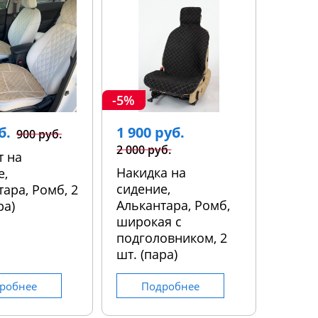
-5%
б.
1 900 руб.
900 руб.
2 000 руб.
т на
Накидка на
е,
сидение,
ара, Ромб, 2
Алькантара, Ромб,
ра)
широкая с
подголовником, 2
шт. (пара)
робнее
Подробнее