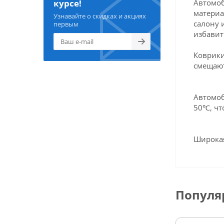
Автомоб
курсе!
материа
Узнавайте о скидках и акциях
салону 
первым
избавит
Коврики
смещают
Автомоб
50℃, чт
Широкая
Популя