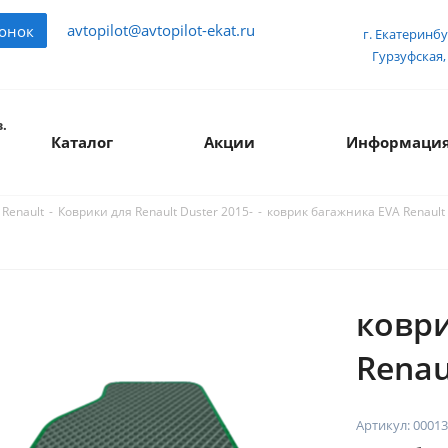
avtopilot@avtopilot-ekat.ru
вонок
г. Екатеринбу
Гурзуфская, 
.
Каталог
Акции
Информаци
-
-
коврик багажника EVA Renault
 Renault
Коврики для Renault Duster 2015-
ковр
Renau
Артикул:
00013