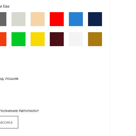
и Ева
нд. пошив
сполнение Автопилот
ассика