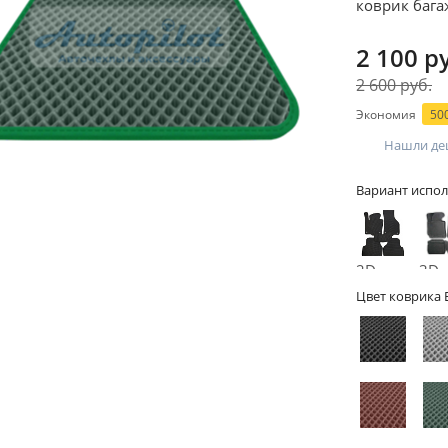
коврик бага
2 100 р
2 600 руб.
Экономия
500
Нашли де
Вариант испол
2D -
3D -
без
бор
Цвет коврика 
бортов