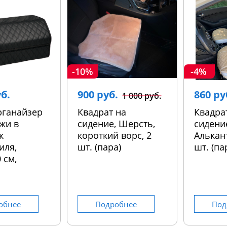
-10%
-4%
уб.
900 руб.
860 ру
1 000 руб.
рганайзер
Квадрат на
Квадра
жи в
сидение, Шерсть,
сидени
к
короткий ворс, 2
Алькант
иля,
шт. (пара)
шт. (па
 см,
обнее
Подробнее
Под