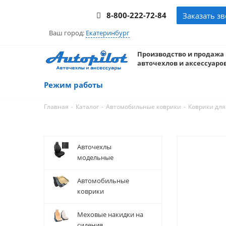
8-800-222-72-84
Заказать з
Ваш город:
Екатеринбург
Производство и продажа
авточехлов и аксессуаров
Режим работы
-
-
-
Главная
Каталог
Автомобильные коврики
Коврики для
Авточехлы
модельные
Автомобильные
коврики
Меховые накидки на
сидения