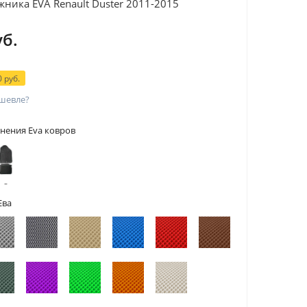
жника EVA Renault Duster 2011-2015
уб.
 руб.
шевле?
нения Eva ковров
 с
тами
Ева