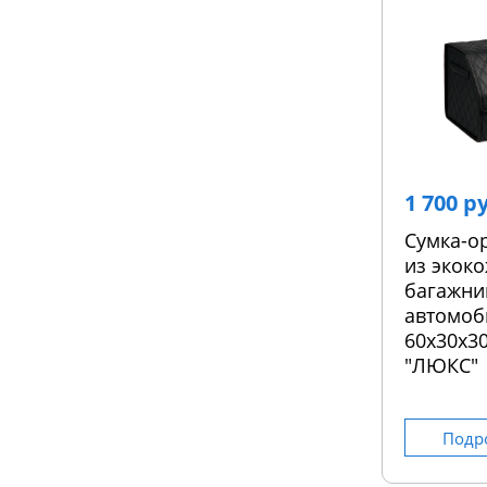
1 700 р
Сумка-о
из экоко
багажни
автомоб
60х30х30
"ЛЮКС"
Подр