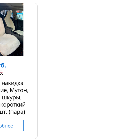
уб.
б.
 накидка
ие, Мутон,
 шкуры,
 (короткий
шт. (пара)
обнее