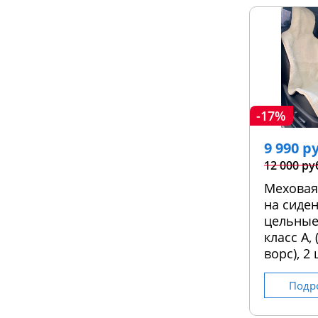
-17%
9 990 р
12 000 ру
Меховая
на сиден
цельные
класс А,
ворс), 2 
Подр