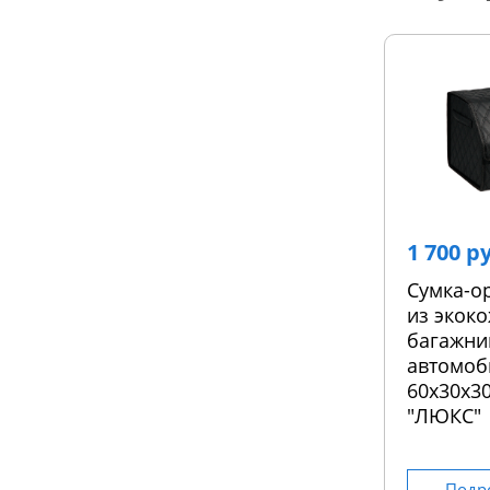
1 700 р
Сумка-о
из экоко
багажни
автомоб
60х30х30
"ЛЮКС"
Подр