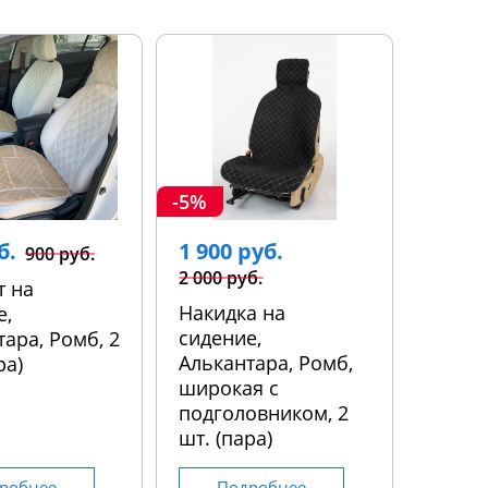
-5%
б.
1 900 руб.
900 руб.
2 000 руб.
т на
Накидка на
е,
сидение,
ара, Ромб, 2
Алькантара, Ромб,
ра)
широкая с
подголовником, 2
шт. (пара)
робнее
Подробнее