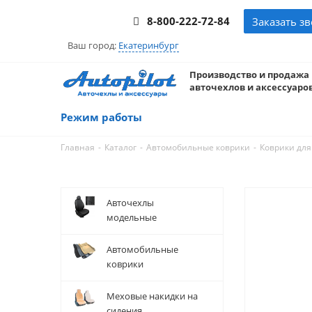
8-800-222-72-84
Заказать з
Ваш город:
Екатеринбург
Производство и продажа
авточехлов и аксессуаров
Режим работы
-
-
-
Главная
Каталог
Автомобильные коврики
Коврики для
Авточехлы
модельные
Автомобильные
коврики
Меховые накидки на
сидения