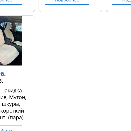
уб.
б.
 накидка
ие, Мутон,
 шкуры,
 (короткий
шт. (пара)
обнее