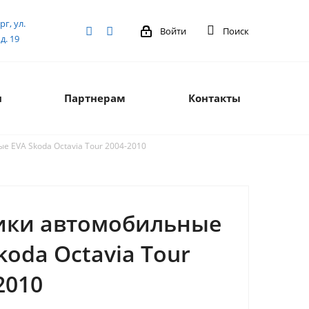
рг, ул.
Войти
Поиск
д. 19
я
Партнерам
Контакты
 EVA Skoda Octavia Tour 2004-2010
ики автомобильные
koda Octavia Tour
2010