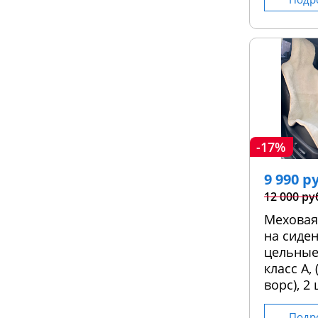
-17%
9 990 р
12 000 ру
Меховая
на сиден
цельные
класс А,
ворс), 2 
Подр