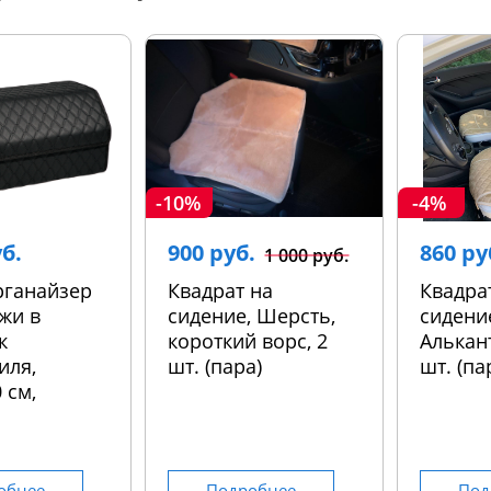
-10%
-4%
уб.
900 руб.
860 ру
1 000 руб.
рганайзер
Квадрат на
Квадра
жи в
сидение, Шерсть,
сидени
к
короткий ворс, 2
Алькант
иля,
шт. (пара)
шт. (па
 см,
обнее
Подробнее
Под