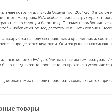
ильные коврики для Skoda Octavia Tour 2004-2010 в салон 
ионного материала EVA, особая ячеистая структура которого
траняться по салону и багажнику. Попадая в ромбовидные яч
 Чтобы избавиться от нее, достаточно вынуть коврик и неск
 фиксируются на полу специальными креплениями, соответс
аются в процессе эксплуатации. Они закрывают максимальн
ильные коврики EVA устойчивы к низким температурам. Их 
о было неоднократно проверено на практике в условиях се
 цветовая гамма позволит подобрать комплект автоковрико
рные товары