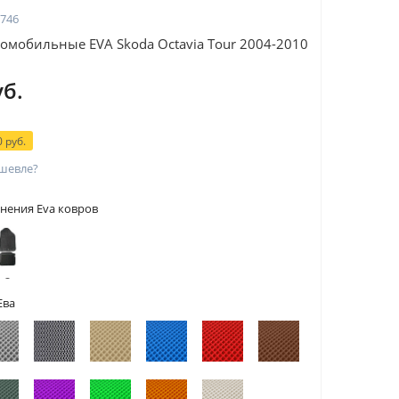
746
омобильные EVA Skoda Octavia Tour 2004-2010
уб.
 руб.
шевле?
нения Eva ковров
 с
тами
Ева