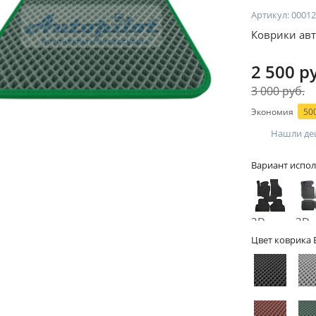
Артикул:
00012
Коврики авт
2 500 р
3 000 руб.
Экономия
500
Нашли де
Вариант испол
2D -
3D -
без
бор
Цвет коврика 
бортов