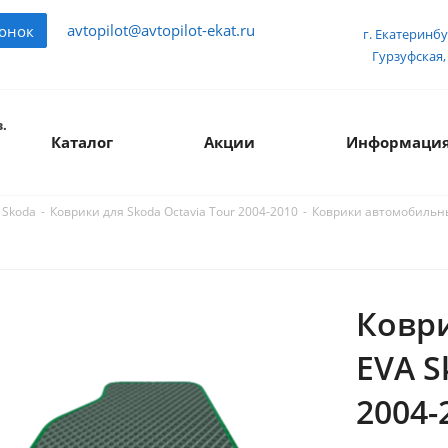
avtopilot@avtopilot-ekat.ru
вонок
г. Екатеринбу
Гурзуфская, 
.
Каталог
Акции
Информаци
-
-
Коврики автомобильные
 Skoda
Коврики для Skoda Octavia Tour 2004-2010
Ковр
EVA S
2004-