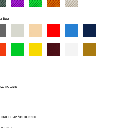
и Ева
нд. пошив
сполнение Автопилот
ассика