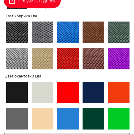
Получить подарок
2D - без
3D - с
Цвет коврика Ева
бортов
бортами
Цвет окантовки Ева