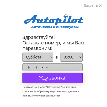
Закрыть
8-800-222-72-84
Здравствуйте!
Коврики для Toyota Avensis 2003-2009
Оставьте номер, и мы Вам
перезвоним!
в
Жду звонка!
Нажимая на кнопку "
Жду звонка!
", я даю свое
согласие на обработку персональных данных и
принимаю
условия соглашения