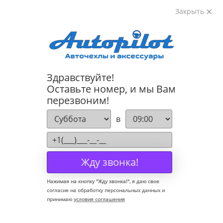
Закрыть
8-800-222-72-84
Здравствуйте!
Коврики для Toyota Camry V 70 2018-
Оставьте номер, и мы Вам
перезвоним!
в
Жду звонка!
Нажимая на кнопку "
Жду звонка!
", я даю свое
согласие на обработку персональных данных и
принимаю
условия соглашения