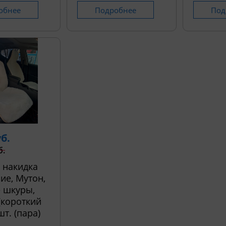
обнее
Подробнее
Под
уб.
б.
 накидка
ие, Мутон,
 шкуры,
 (короткий
шт. (пара)