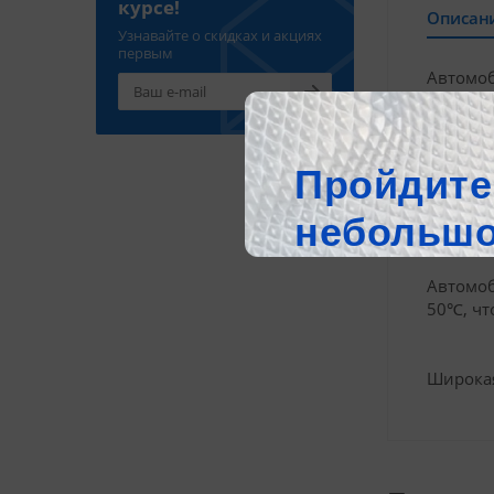
курсе!
Описан
Узнавайте о скидках и акциях
первым
Автомоб
инновац
распрос
внутри.
Коврики
2013, и
Автомоб
50℃, чт
Широкая