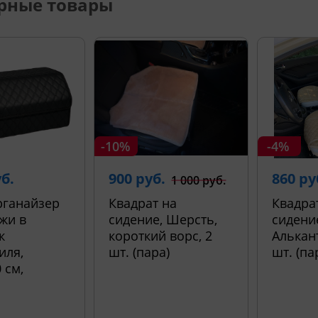
рные товары
-10%
-4%
уб.
900 руб.
860 ру
1 000 руб.
рганайзер
Квадрат на
Квадра
жи в
сидение, Шерсть,
сидени
к
короткий ворс, 2
Алькант
иля,
шт. (пара)
шт. (па
 см,