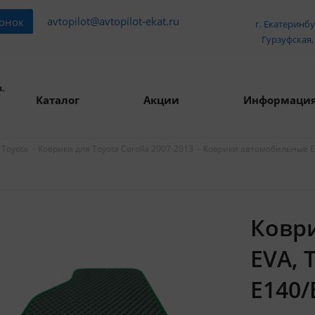
avtopilot@avtopilot-ekat.ru
вонок
г. Екатеринбу
Гурзуфская, 
.
Каталог
Акции
Информаци
-
-
Коврики автомобильные EVA
 Toyota
Коврики для Toyota Corolla 2007-2013
Ковр
EVA, 
E140/