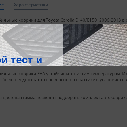
ие
Характеристики
ильные коврики для Toyota Corolla E140/E150 2006-2013 в 
ионного материала EVA, особая ячеистая структура которого
траняться по салону и багажнику. Попадая в ромбовидные яч
 Чтобы избавиться от нее, достаточно вынуть коврик и неск
 фиксируются на полу специальными креплениями, соответ
 не смещаются в процессе эксплуатации. Они закрывают мак
ильные коврики EVA устойчивы к низким температурам. Их 
о было неоднократно проверено на практике в условиях се
 цветовая гамма позволит подобрать комплект автоковрико