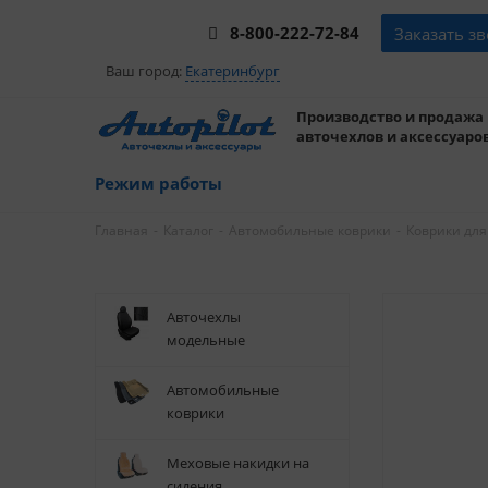
8-800-222-72-84
Заказать з
Ваш город:
Екатеринбург
Производство и продажа
авточехлов и аксессуаров
Режим работы
-
-
-
Главная
Каталог
Автомобильные коврики
Коврики для
Авточехлы
модельные
Автомобильные
коврики
Меховые накидки на
сидения