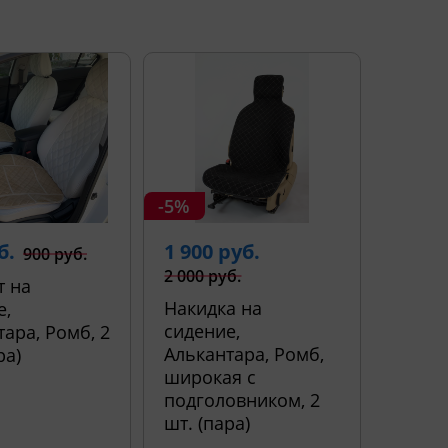
-5%
б.
1 900 руб.
900 руб.
2 000 руб.
т на
Накидка на
е,
сидение,
ара, Ромб, 2
Алькантара, Ромб,
ра)
широкая с
подголовником, 2
шт. (пара)