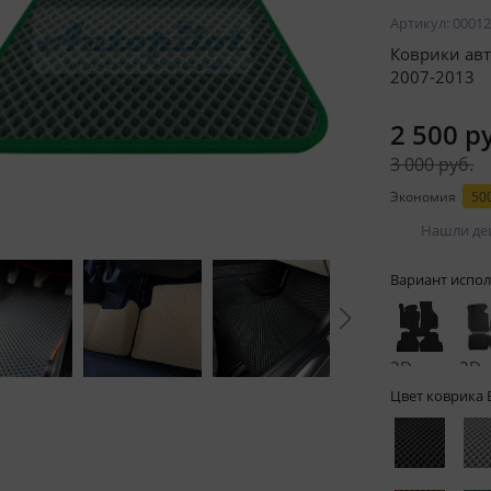
Артикул:
00012
Коврики авт
2007-2013
2 500 р
3 000 руб.
Экономия
500
Нашли де
Вариант испол
2D -
3D -
без
бор
Цвет коврика 
бортов