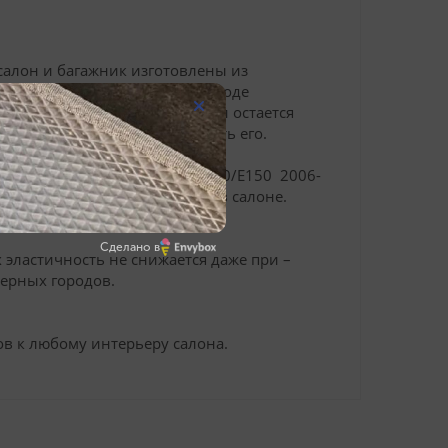
салон и багажник изготовлены из
 не позволяет пыли, снегу и воде
ейки, вся грязь блокируется и остается
олько раз энергично встряхнуть его.
ствующими Toyota Corolla E140/E150 2006-
симальную поверхность пола в салоне.
Сделано в
эластичность не снижается даже при –
верных городов.
в к любому интерьеру салона.