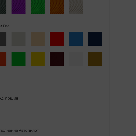
и Ева
нд. пошив
сполнение Автопилот