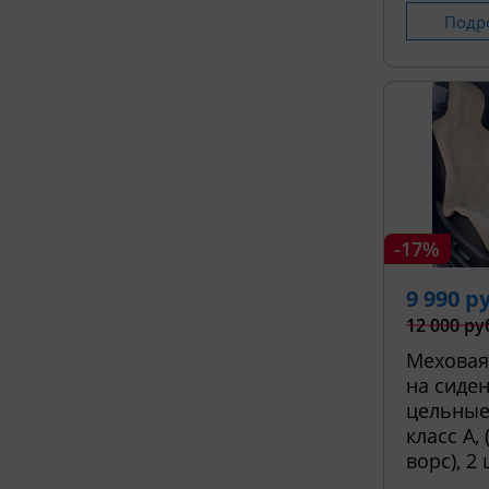
Подр
-17%
9 990 р
12 000 ру
Меховая
на сиден
цельные
класс А,
ворс), 2 