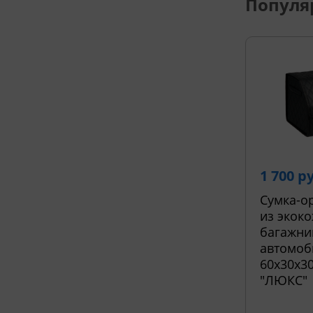
Популя
1 700 р
Сумка-о
из экоко
багажни
автомоб
60х30х30
"ЛЮКС"