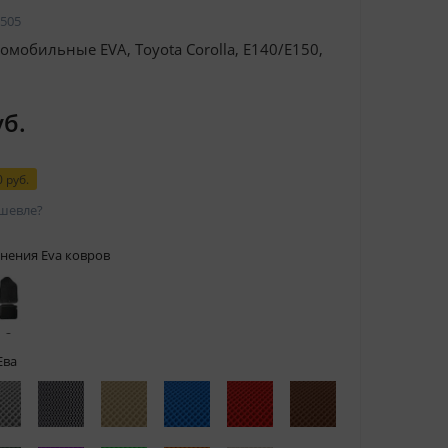
505
омобильные EVA, Toyota Corolla, E140/E150,
уб.
 руб.
шевле?
нения Eva ковров
 с
тами
Ева