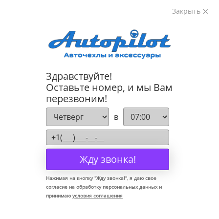
Закрыть
8-800-222-72-84
Здравствуйте!
Коврики для Volkswagen Bora 1996-2004
Оставьте номер, и мы Вам
перезвоним!
в
Жду звонка!
Нажимая на кнопку "
Жду звонка!
", я даю свое
согласие на обработку персональных данных и
принимаю
условия соглашения