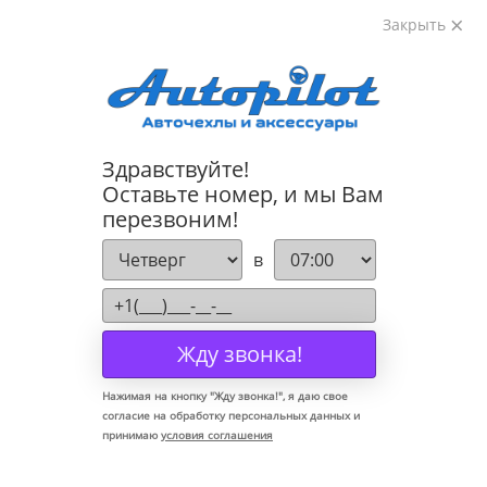
Закрыть
8-800-222-72-84
Здравствуйте!
Коврики для Volkswagen Bora 1996-2004
Оставьте номер, и мы Вам
перезвоним!
в
Жду звонка!
Нажимая на кнопку "
Жду звонка!
", я даю свое
согласие на обработку персональных данных и
принимаю
условия соглашения