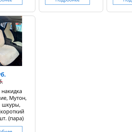
уб.
б.
 накидка
ие, Мутон,
 шкуры,
 (короткий
шт. (пара)
обнее