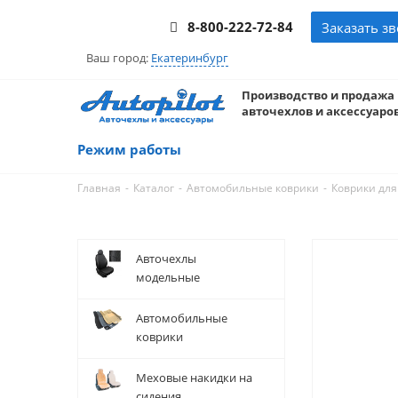
8-800-222-72-84
Заказать з
Ваш город:
Екатеринбург
Производство и продажа
авточехлов и аксессуаров
Режим работы
-
-
-
Главная
Каталог
Автомобильные коврики
Коврики для
Авточехлы
модельные
Автомобильные
коврики
Меховые накидки на
сидения