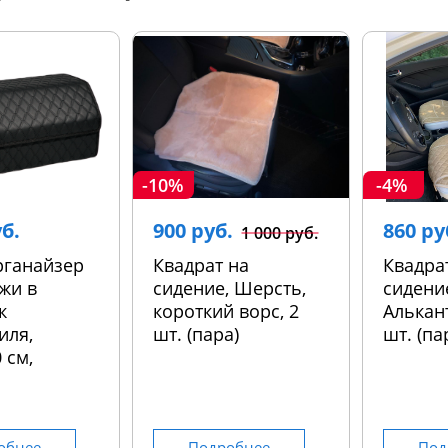
-10%
-4%
уб.
900 руб.
860 ру
1 000 руб.
рганайзер
Квадрат на
Квадра
жи в
сидение, Шерсть,
сидени
к
короткий ворс, 2
Алькант
иля,
шт. (пара)
шт. (па
 см,
обнее
Подробнее
Под