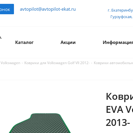
avtopilot@avtopilot-ekat.ru
вонок
г. Екатеринбу
Гурзуфская, 
.
Каталог
Акции
Информаци
-
-
Коврики автомобильные
 Volkswagen
Коврики для Volkswagen Golf VII 2012-
Ковр
EVA V
2013-