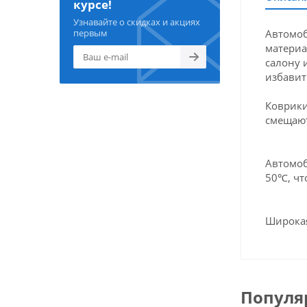
курсе!
Узнавайте о скидках и акциях
Автомоб
первым
материа
салону 
избавит
Коврики
смещают
Автомоб
50℃, чт
Широкая
Популя