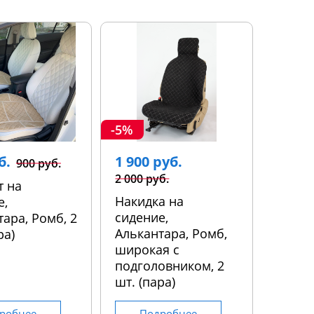
-5%
б.
1 900 руб.
900 руб.
2 000 руб.
т на
Накидка на
е,
сидение,
ара, Ромб, 2
Алькантара, Ромб,
ра)
широкая с
подголовником, 2
шт. (пара)
робнее
Подробнее