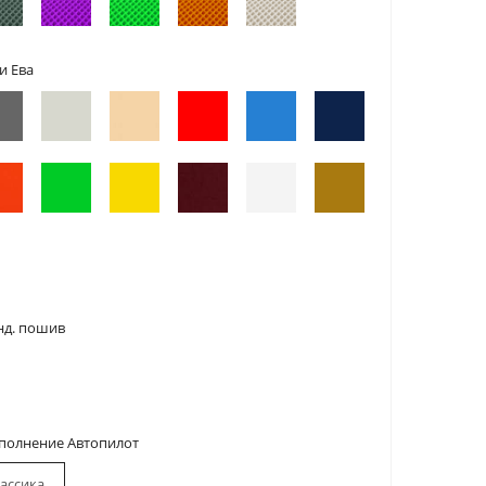
и Ева
нд. пошив
сполнение Автопилот
ассика