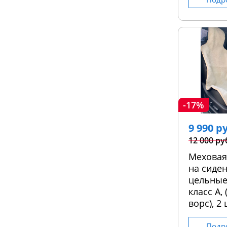
-17%
9 990 р
12 000 ру
Меховая
на сиден
цельные
класс А,
ворс), 2 
Подр