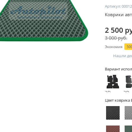
Артикул:
00012
Коврики авт
2 500 р
3 000 руб.
Экономия
500
Нашли де
Вариант испол
2D -
3D -
без
бор
Цвет коврика 
бортов