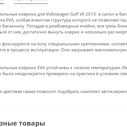
ильные коврики для Volkswagen Golf VII 2013- в салон и б
ла EVA, особая ячеистая структура которого не позволяет пы
и багажнику. Попадая в ромбовидные ячейки, вся грязь блок
ься от нее, достаточно вынуть коврик и несколько раз энерг
 фиксируются на полу специальными креплениями, соответст
ся в процессе эксплуатации. Они закрывают максимальную 
ильные коврики EVA устойчивы к низким температурам. Их 
о было неоднократно проверено на практике в условиях се
 цветовая гамма позволит подобрать комплект автоковрико
рные товары