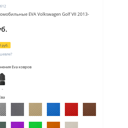
612
омобильные EVA Volkswagen Golf VII 2013-
уб.
 руб.
шевле?
нения Eva ковров
 с
тами
Ева