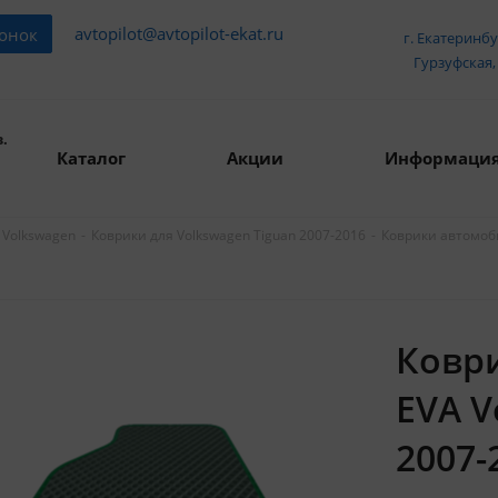
avtopilot@avtopilot-ekat.ru
вонок
г. Екатеринбу
Гурзуфская, 
.
Каталог
Акции
Информаци
-
-
Коврики автомоби
 Volkswagen
Коврики для Volkswagen Tiguan 2007-2016
Ковр
EVA V
2007-