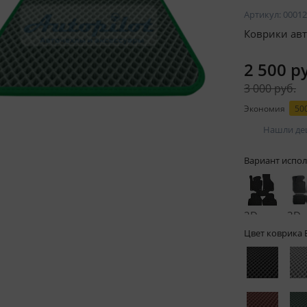
Артикул:
00012
Коврики авт
2 500 р
3 000 руб.
Экономия
500
Нашли де
Вариант испол
2D -
3D -
без
бор
Цвет коврика 
бортов