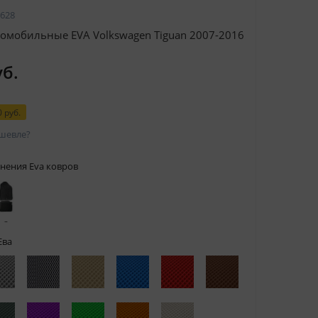
628
омобильные EVA Volkswagen Tiguan 2007-2016
уб.
 руб.
шевле?
нения Eva ковров
 с
тами
Ева