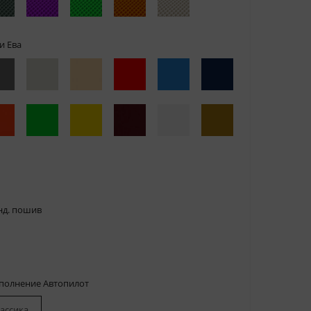
и Ева
нд. пошив
сполнение Автопилот
ассика