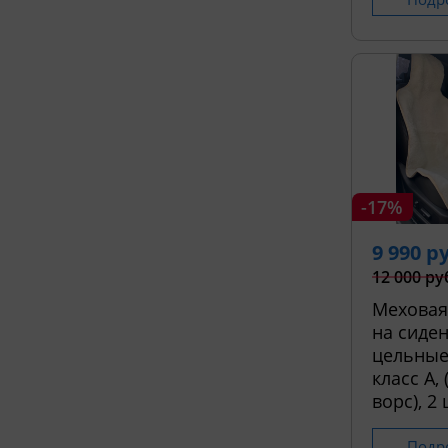
-17%
9 990 р
12 000 ру
Меховая
на сиден
цельные
класс А,
ворс), 2 
Подр