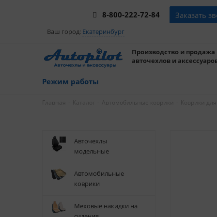
8-800-222-72-84
Заказать з
Ваш город:
Екатеринбург
Производство и продажа
авточехлов и аксессуаров
Режим работы
-
-
-
Главная
Каталог
Автомобильные коврики
Коврики для
Авточехлы
модельные
Автомобильные
коврики
Меховые накидки на
сидения