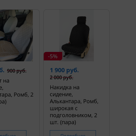
-5%
б.
1 900 руб.
900 руб.
2 000 руб.
т на
Накидка на
е,
сидение,
ара, Ромб, 2
Алькантара, Ромб,
ра)
широкая с
подголовником, 2
шт. (пара)
робнее
Подробнее