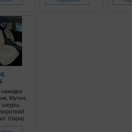
уб.
б.
 накидка
ие, Мутон,
 шкуры,
 (короткий
шт. (пара)
обнее