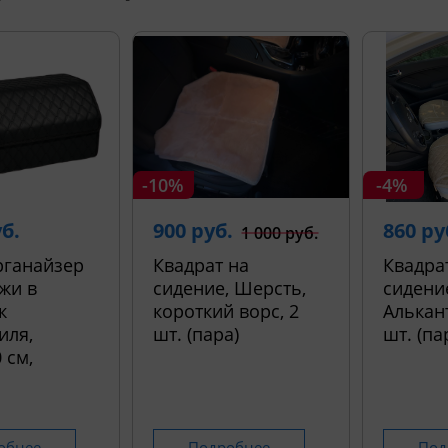
-10%
-4%
уб.
900 руб.
860 ру
1 000 руб.
рганайзер
Квадрат на
Квадра
жи в
сидение, Шерсть,
сидени
к
короткий ворс, 2
Алькант
иля,
шт. (пара)
шт. (па
 см,
обнее
Подробнее
Под