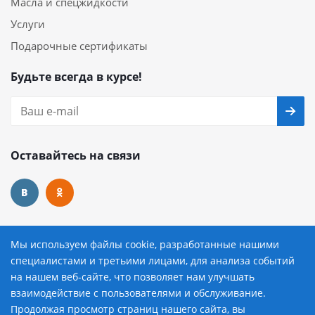
Масла и спецжидкости
Услуги
Подарочные сертификаты
Будьте всегда в курсе!
Оставайтесь на связи
Наши контакты
Мы используем файлы cookie, разработанные нашими
специалистами и третьими лицами, для анализа событий
8 (800) 222-72-84
на нашем веб-сайте, что позволяет нам улучшать
взаимодействие с пользователями и обслуживание.
avtopilot@avtopilot-ekat.ru
Продолжая просмотр страниц нашего сайта, вы