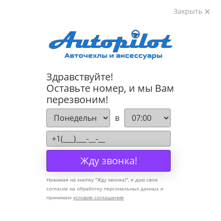
Закрыть
8-800-222-72-84
Здравствуйте!
Cannot find 'models' template with page 'detail'
Оставьте номер, и мы Вам
перезвоним!
Компания
в
О компании
Политика конфиденциальности
Жду звонка!
Оптовикам
Нажимая на кнопку "
Жду звонка!
", я даю свое
Информация
согласие на обработку персональных данных и
принимаю
условия соглашения
Условия оплаты
Условия доставки