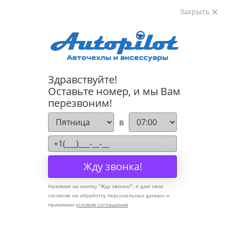
Закрыть
8-800-222-72-84
Здравствуйте!
Cannot find 'models' template with page 'detail'
Оставьте номер, и мы Вам
перезвоним!
Компания
в
О компании
Политика конфиденциальности
Жду звонка!
Оптовикам
Нажимая на кнопку "
Жду звонка!
", я даю свое
Информация
согласие на обработку персональных данных и
принимаю
условия соглашения
Условия оплаты
Условия доставки