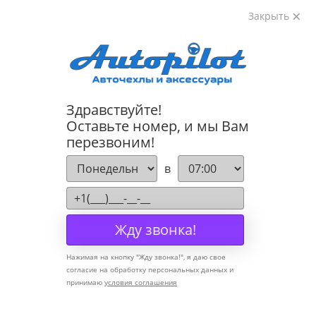
Закрыть
8-800-222-72-84
Здравствуйте!
Cannot find 'models' template with page 'section'
Оставьте номер, и мы Вам
перезвоним!
Компания
в
О компании
Политика конфиденциальности
Жду звонка!
Оптовикам
Нажимая на кнопку "
Жду звонка!
", я даю свое
Информация
согласие на обработку персональных данных и
принимаю
условия соглашения
Условия оплаты
Условия доставки