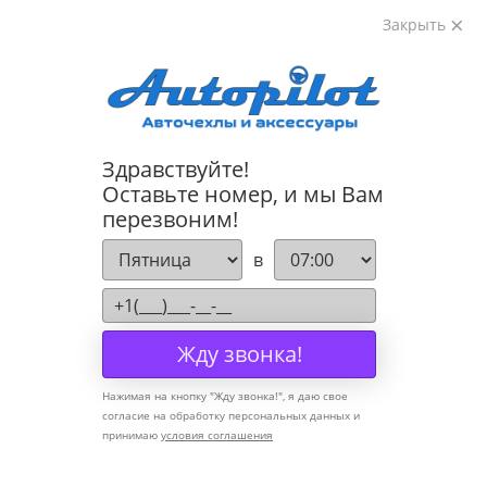
Закрыть
8-800-222-72-84
Здравствуйте!
Cannot find 'models' template with page 'detail'
Оставьте номер, и мы Вам
перезвоним!
Компания
в
О компании
Политика конфиденциальности
Жду звонка!
Оптовикам
Нажимая на кнопку "
Жду звонка!
", я даю свое
Информация
согласие на обработку персональных данных и
принимаю
условия соглашения
Условия оплаты
Условия доставки