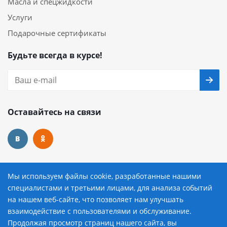
Масла и спецжидкости
Услуги
Подарочные сертификаты
Будьте всегда в курсе!
Оставайтесь на связи
Наши контакты
Мы используем файлы cookie, разработанные нашими
специалистами и третьими лицами, для анализа событий
8 (800) 222-72-84
на нашем веб-сайте, что позволяет нам улучшать
взаимодействие с пользователями и обслуживание.
avtopilot@avtopilot-ekat.ru
Продолжая просмотр страниц нашего сайта, вы