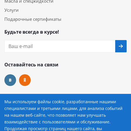
Масла и спецжидкости
Услуги
Подарочные сертификаты
Будьте всегда в курсе!
Оставайтесь на связи
Наши контакты
Мы используем файлы cookie, разработанные нашими
специалистами и третьими лицами, для анализа событий
8 (800) 222-72-84
на нашем веб-сайте, что позволяет нам улучшать
взаимодействие с пользователями и обслуживание.
avtopilot@avtopilot-ekat.ru
Продолжая просмотр страниц нашего сайта, вы