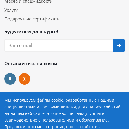
Масла и спецжидкости
Услуги
Подарочные сертификаты
Будьте всегда в курсе!
Оставайтесь на связи
Наши контакты
Мы используем файлы cookie, разработанные нашими
специалистами и третьими лицами, для анализа событий
8 (800) 222-72-84
на нашем веб-сайте, что позволяет нам улучшать
взаимодействие с пользователями и обслуживание.
avtopilot@avtopilot-ekat.ru
Продолжая просмотр страниц нашего сайта, вы