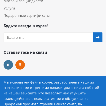
Масла и спецжидкости
Услуги
Подарочные сертификаты
Будьте всегда в курсе!
Оставайтесь на связи
Наши контакты
Мы используем файлы cookie, разработанные нашими
специалистами и третьими лицами, для анализа событий
8 (800) 222-72-84
на нашем веб-сайте, что позволяет нам улучшать
взаимодействие с пользователями и обслуживание.
avtopilot@avtopilot-ekat.ru
Продолжая просмотр страниц нашего сайта, вы