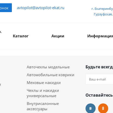
avtopilot@avtopilot-ekat.ru
вонок
г. Екатеринбу
Гурзуфская, 
.
Каталог
Акции
Информаци
Будьте всегд
Авточехлы модельные
Автомобильные коврики
Меховые накидки
и
Чехлы и накидки
Оставайтесь
универсальные
Внутрисалонные
аксессуары