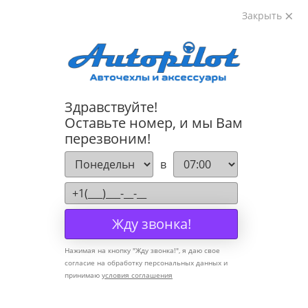
Закрыть
8-800-222-72-84
Здравствуйте!
Cannot find 'models' template with page 'detail'
Оставьте номер, и мы Вам
перезвоним!
Компания
в
О компании
Политика конфиденциальности
Жду звонка!
Оптовикам
Нажимая на кнопку "
Жду звонка!
", я даю свое
Информация
согласие на обработку персональных данных и
принимаю
условия соглашения
Условия оплаты
Условия доставки