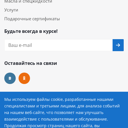
Масла и спецжидкости
Услуги
Подарочные сертификаты
Будьте всегда в курсе!
Оставайтесь на связи
Наши контакты
Мы используем файлы cookie, разработанные нашими
специалистами и третьими лицами, для анализа событий
8 (800) 222-72-84
на нашем веб-сайте, что позволяет нам улучшать
взаимодействие с пользователями и обслуживание.
avtopilot@avtopilot-ekat.ru
Продолжая просмотр страниц нашего сайта, вы