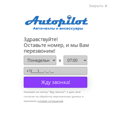
Закрыть
8-800-222-72-84
Здравствуйте!
Cannot find 'models' template with page 'detail'
Оставьте номер, и мы Вам
перезвоним!
Компания
в
О компании
Политика конфиденциальности
Жду звонка!
Оптовикам
Нажимая на кнопку "
Жду звонка!
", я даю свое
Информация
согласие на обработку персональных данных и
принимаю
условия соглашения
Условия оплаты
Условия доставки