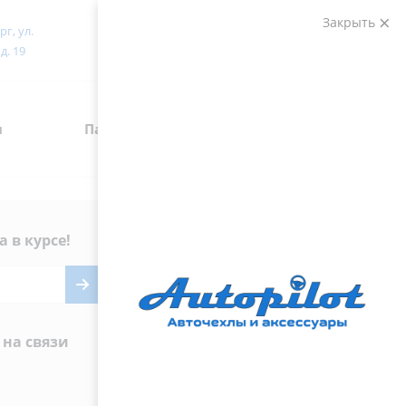
Закрыть
рг, ул.
Войти
Поиск
д. 19
я
Партнерам
Контакты
а в курсе!
Наши контакты
8 (800) 222-72-84
avtopilot@avtopilot-ekat.ru
 на связи
г. Екатеринбург, ул.
Гурзуфская, д. 19