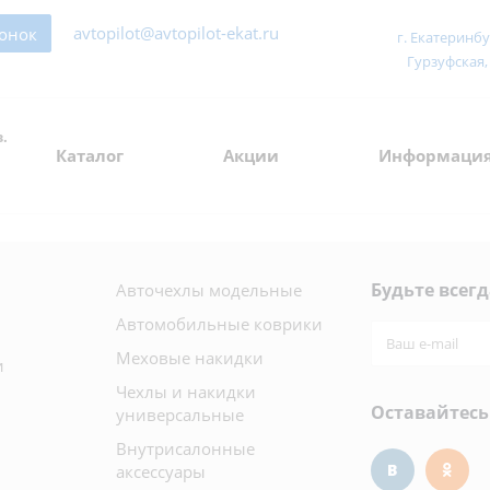
avtopilot@avtopilot-ekat.ru
вонок
г. Екатеринбу
Гурзуфская, 
.
Каталог
Акции
Информаци
Будьте всегд
Авточехлы модельные
Автомобильные коврики
Меховые накидки
и
Чехлы и накидки
Оставайтесь
универсальные
Внутрисалонные
аксессуары