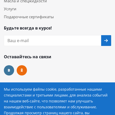
Масла и спецжидкости
Услуги
Подарочные сертификаты
Будьте всегда в курсе!
Оставайтесь на связи
Наши контакты
Мы используем файлы cookie, разработанные нашими
специалистами и третьими лицами, для анализа событий
8 (800) 222-72-84
на нашем веб-сайте, что позволяет нам улучшать
взаимодействие с пользователями и обслуживание.
avtopilot@avtopilot-ekat.ru
Продолжая просмотр страниц нашего сайта, вы