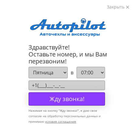
Закрыть
8-800-222-72-84
Здравствуйте!
Cannot find 'models' template with page 'detail'
Оставьте номер, и мы Вам
перезвоним!
Компания
в
О компании
Политика конфиденциальности
Жду звонка!
Оптовикам
Нажимая на кнопку "
Жду звонка!
", я даю свое
Информация
согласие на обработку персональных данных и
принимаю
условия соглашения
Условия оплаты
Условия доставки