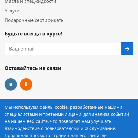
Масла и спецжидкости
Услуги
Подарочные сертификаты
Будьте всегда в курсе!
Оставайтесь на связи
Наши контакты
Мы используем файлы cookie, разработанные нашими
специалистами и третьими лицами, для анализа событий
8 (800) 222-72-84
на нашем веб-сайте, что позволяет нам улучшать
взаимодействие с пользователями и обслуживание.
avtopilot@avtopilot-ekat.ru
Продолжая просмотр страниц нашего сайта, вы