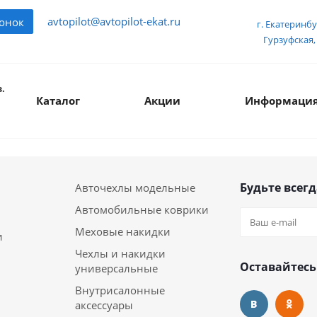
avtopilot@avtopilot-ekat.ru
вонок
г. Екатеринбу
Гурзуфская, 
.
Каталог
Акции
Информаци
Будьте всегд
Авточехлы модельные
Автомобильные коврики
Меховые накидки
и
Чехлы и накидки
Оставайтесь
универсальные
Внутрисалонные
аксессуары