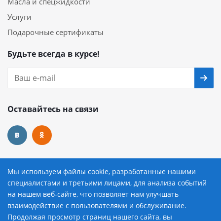
Масла и спецжидкости
Услуги
Подарочные сертификаты
Будьте всегда в курсе!
Оставайтесь на связи
Наши контакты
Мы используем файлы cookie, разработанные нашими
специалистами и третьими лицами, для анализа событий
8 (800) 222-72-84
на нашем веб-сайте, что позволяет нам улучшать
взаимодействие с пользователями и обслуживание.
avtopilot@avtopilot-ekat.ru
Продолжая просмотр страниц нашего сайта, вы