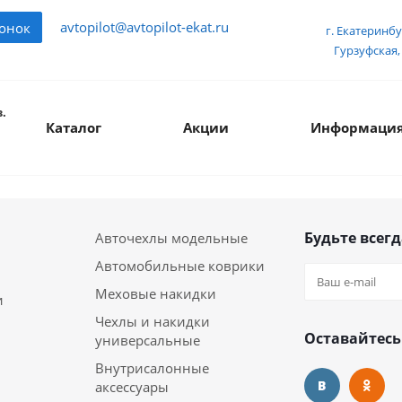
avtopilot@avtopilot-ekat.ru
вонок
г. Екатеринбу
Гурзуфская, 
.
Каталог
Акции
Информаци
Будьте всегд
Авточехлы модельные
Автомобильные коврики
Меховые накидки
и
Чехлы и накидки
Оставайтесь
универсальные
Внутрисалонные
аксессуары