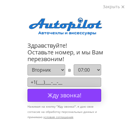
Закрыть
8-800-222-72-84
Здравствуйте!
Cannot find 'models' template with page 'detail'
Оставьте номер, и мы Вам
перезвоним!
Компания
в
О компании
Политика конфиденциальности
Жду звонка!
Оптовикам
Нажимая на кнопку "
Жду звонка!
", я даю свое
Информация
согласие на обработку персональных данных и
принимаю
условия соглашения
Условия оплаты
Условия доставки