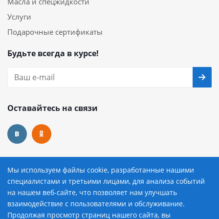
Масла и спецжидкости
Услуги
Подарочные сертификаты
Будьте всегда в курсе!
Оставайтесь на связи
Наши контакты
Мы используем файлы cookie, разработанные нашими
специалистами и третьими лицами, для анализа событий
8 (800) 222-72-84
на нашем веб-сайте, что позволяет нам улучшать
взаимодействие с пользователями и обслуживание.
avtopilot@avtopilot-ekat.ru
Продолжая просмотр страниц нашего сайта, вы