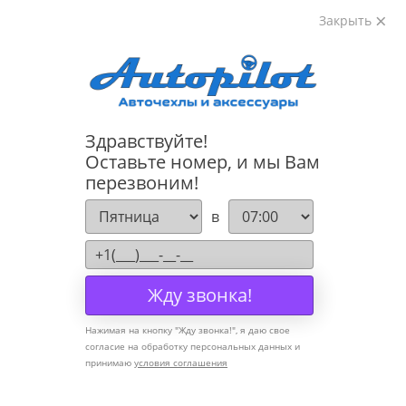
Закрыть
8-800-222-72-84
Здравствуйте!
Cannot find 'models' template with page 'detail'
Оставьте номер, и мы Вам
перезвоним!
Компания
в
О компании
Политика конфиденциальности
Жду звонка!
Оптовикам
Нажимая на кнопку "
Жду звонка!
", я даю свое
Информация
согласие на обработку персональных данных и
принимаю
условия соглашения
Условия оплаты
Условия доставки