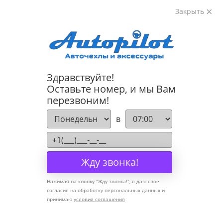
Закрыть
8-800-222-72-84
Здравствуйте!
Cannot find 'models' template with page 'detail'
Оставьте номер, и мы Вам
перезвоним!
Компания
в
О компании
Политика конфиденциальности
Жду звонка!
Оптовикам
Нажимая на кнопку "
Жду звонка!
", я даю свое
Информация
согласие на обработку персональных данных и
принимаю
условия соглашения
Условия оплаты
Условия доставки