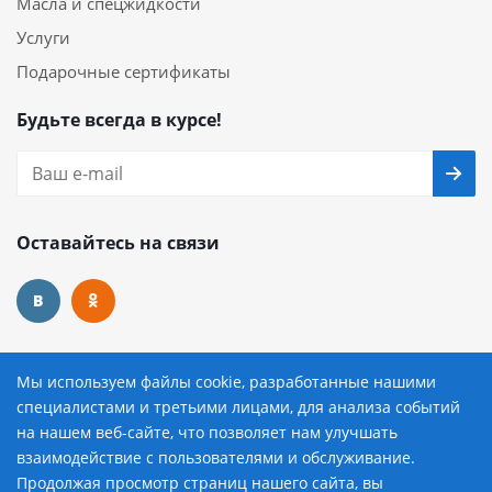
Масла и спецжидкости
Услуги
Подарочные сертификаты
Будьте всегда в курсе!
Оставайтесь на связи
Наши контакты
Мы используем файлы cookie, разработанные нашими
специалистами и третьими лицами, для анализа событий
8 (800) 222-72-84
на нашем веб-сайте, что позволяет нам улучшать
взаимодействие с пользователями и обслуживание.
avtopilot@avtopilot-ekat.ru
Продолжая просмотр страниц нашего сайта, вы