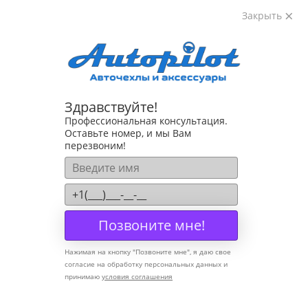
Закрыть
8-800-222-72-84
Здравствуйте!
Cannot find 'models' template with page 'detail'
Профессиональная консультация.
Оставьте номер, и мы Вам
перезвоним!
Компания
О компании
Политика конфиденциальности
Позвоните мне!
Оптовикам
Нажимая на кнопку "
Позвоните мне
", я даю свое
Информация
согласие на обработку персональных данных и
принимаю
условия соглашения
Условия оплаты
Условия доставки