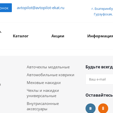
avtopilot@avtopilot-ekat.ru
вонок
г. Екатеринбу
Гурзуфская, 
.
Каталог
Акции
Информаци
Будьте всегд
Авточехлы модельные
Автомобильные коврики
Меховые накидки
и
Чехлы и накидки
Оставайтесь
универсальные
Внутрисалонные
аксессуары