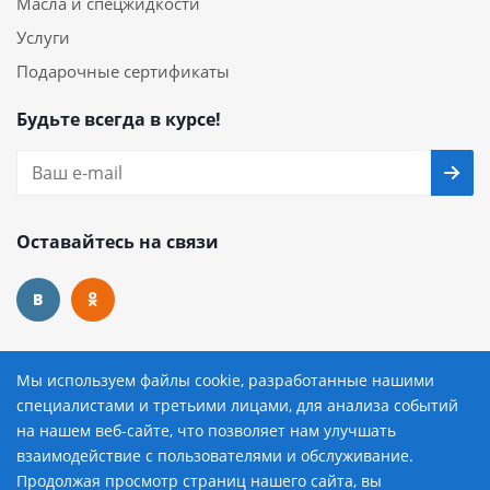
Масла и спецжидкости
Услуги
Подарочные сертификаты
Будьте всегда в курсе!
Оставайтесь на связи
Наши контакты
Мы используем файлы cookie, разработанные нашими
специалистами и третьими лицами, для анализа событий
8 (800) 222-72-84
на нашем веб-сайте, что позволяет нам улучшать
взаимодействие с пользователями и обслуживание.
avtopilot@avtopilot-ekat.ru
Продолжая просмотр страниц нашего сайта, вы