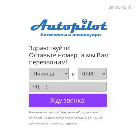
Закрыть
8-800-222-72-84
Здравствуйте!
Cannot find 'models' template with page 'detail'
Оставьте номер, и мы Вам
перезвоним!
Компания
в
О компании
Политика конфиденциальности
Жду звонка!
Оптовикам
Нажимая на кнопку "
Жду звонка!
", я даю свое
Информация
согласие на обработку персональных данных и
принимаю
условия соглашения
Условия оплаты
Условия доставки