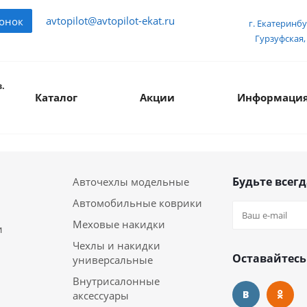
avtopilot@avtopilot-ekat.ru
вонок
г. Екатеринбу
Гурзуфская, 
.
Каталог
Акции
Информаци
Будьте всегд
Авточехлы модельные
Автомобильные коврики
Меховые накидки
и
Чехлы и накидки
Оставайтесь
универсальные
Внутрисалонные
аксессуары