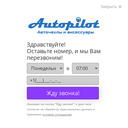
Закрыть
8-800-222-72-84
Здравствуйте!
Cannot find 'models' template with page 'section'
Оставьте номер, и мы Вам
перезвоним!
Компания
в
О компании
Политика конфиденциальности
Жду звонка!
Оптовикам
Нажимая на кнопку "
Жду звонка!
", я даю свое
Информация
согласие на обработку персональных данных и
принимаю
условия соглашения
Условия оплаты
Условия доставки