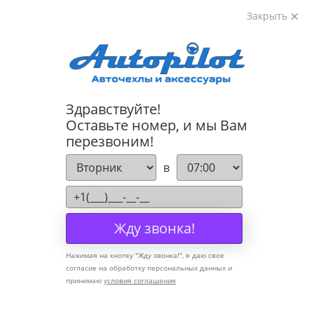
Закрыть
8-800-222-72-84
Здравствуйте!
Cannot find 'models' template with page 'detail'
Оставьте номер, и мы Вам
перезвоним!
Компания
в
О компании
Политика конфиденциальности
Жду звонка!
Оптовикам
Нажимая на кнопку "
Жду звонка!
", я даю свое
Информация
согласие на обработку персональных данных и
принимаю
условия соглашения
Условия оплаты
Условия доставки