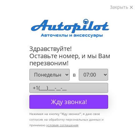
Закрыть
8-800-222-72-84
Здравствуйте!
Cannot find 'models' template with page 'detail'
Оставьте номер, и мы Вам
перезвоним!
Компания
в
О компании
Политика конфиденциальности
Жду звонка!
Оптовикам
Нажимая на кнопку "
Жду звонка!
", я даю свое
Информация
согласие на обработку персональных данных и
принимаю
условия соглашения
Условия оплаты
Условия доставки