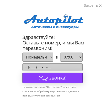
Закрыть
8-800-222-72-84
Здравствуйте!
Cannot find 'models' template with page 'detail'
Оставьте номер, и мы Вам
перезвоним!
Компания
в
О компании
Политика конфиденциальности
Жду звонка!
Оптовикам
Нажимая на кнопку "
Жду звонка!
", я даю свое
Информация
согласие на обработку персональных данных и
принимаю
условия соглашения
Условия оплаты
Условия доставки