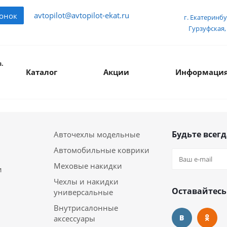
avtopilot@avtopilot-ekat.ru
вонок
г. Екатеринбу
Гурзуфская, 
.
Каталог
Акции
Информаци
Будьте всегд
Авточехлы модельные
Автомобильные коврики
Меховые накидки
и
Чехлы и накидки
Оставайтесь
универсальные
Внутрисалонные
аксессуары