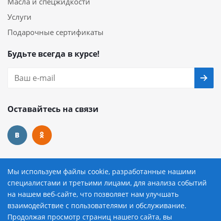
Масла и спецжидкости
Услуги
Подарочные сертификаты
Будьте всегда в курсе!
Оставайтесь на связи
Наши контакты
Мы используем файлы cookie, разработанные нашими
специалистами и третьими лицами, для анализа событий
8 (800) 222-72-84
на нашем веб-сайте, что позволяет нам улучшать
взаимодействие с пользователями и обслуживание.
avtopilot@avtopilot-ekat.ru
Продолжая просмотр страниц нашего сайта, вы