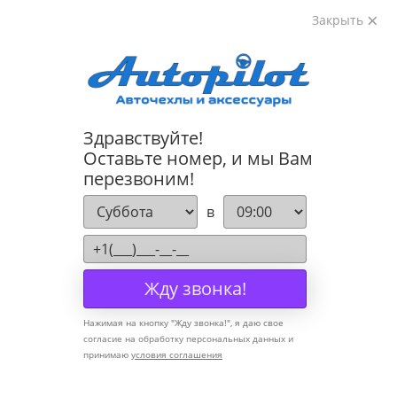
Закрыть
8-800-222-72-84
Здравствуйте!
Cannot find 'models' template with page 'detail'
Оставьте номер, и мы Вам
перезвоним!
Компания
в
О компании
Политика конфиденциальности
Жду звонка!
Оптовикам
Нажимая на кнопку "
Жду звонка!
", я даю свое
Информация
согласие на обработку персональных данных и
принимаю
условия соглашения
Условия оплаты
Условия доставки