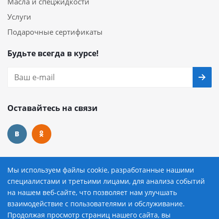
Масла и спецжидкости
Услуги
Подарочные сертификаты
Будьте всегда в курсе!
Оставайтесь на связи
Наши контакты
Мы используем файлы cookie, разработанные нашими
специалистами и третьими лицами, для анализа событий
8 (800) 222-72-84
на нашем веб-сайте, что позволяет нам улучшать
взаимодействие с пользователями и обслуживание.
avtopilot@avtopilot-ekat.ru
Продолжая просмотр страниц нашего сайта, вы