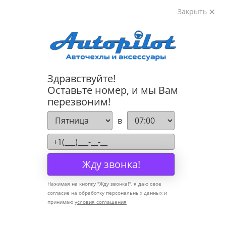
Закрыть
8-800-222-72-84
Здравствуйте!
Cannot find 'models' template with page 'detail'
Оставьте номер, и мы Вам
перезвоним!
Компания
в
О компании
Политика конфиденциальности
Жду звонка!
Оптовикам
Нажимая на кнопку "
Жду звонка!
", я даю свое
Информация
согласие на обработку персональных данных и
принимаю
условия соглашения
Условия оплаты
Условия доставки