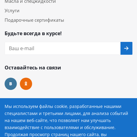
Масла и спецжидкости
Услуги
Подарочные сертификаты
Будьте всегда в курсе!
Оставайтесь на связи
Наши контакты
Мы используем файлы cookie, разработанные нашими
специалистами и третьими лицами, для анализа событий
8 (800) 222-72-84
на нашем веб-сайте, что позволяет нам улучшать
взаимодействие с пользователями и обслуживание.
avtopilot@avtopilot-ekat.ru
Продолжая просмотр страниц нашего сайта, вы